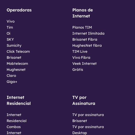
Operadoras
Planos de
Internet
Vivo
Tim
Planos TIM
Oi
Internet Ilimitada
SKY
Brisanet Fibra
Sumicity
HughesNet fibra
Click Telecom
TIM Live
Brisanet
Vivo Fibra
Mobtelecom
Veek Internet
Hughesnet
Grátis
Claro
Giga+
Internet
TV por
Residencial
Assinatura
Internet
TV por assinatura
Residencial
Brisanet
Combos
TV por assinatura
Internet
Desktop