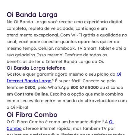
Oi Banda Larga
Na Oi Banda Larga você recebe uma experiência digital
completa, repleta de velocidade, confiança e um
atendimento excepcional. Com Wi-Fi grátis e qualidade no
sinal, você pode conectar quantos aparelhos quiser ao
mesmo tempo. Celular, notebook, TV Smart, tablet e até a
sua geladeira. Isso mesmo! Desfrute de todos os
benefícios de ter a Internet Banda Larga da Oi.
Oi Banda Larga telefone
Gostou e quer garantir agora mesmo o seu plano da
Oi
Internet Banda Larga
? É super fácil! Conecte-se pelo
telefone
0800
, pelo WhatsApp
800 678 8000
ou clicando
em
Contrate Online
. Escolha a opção que mais combina
com o seu estilo e entre no mundo da ultravelocidade com
a Oi Fibra!
Oi Fibra Combo
O Oi Fibra Combo é como um banquete digital! A
Oi
Combo
oferece internet rápida, mas também TV por
assinatura e telefone fixo ilimitado para satisfazer todas