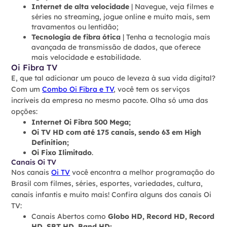
Internet de alta velocidade
| Navegue, veja filmes e
séries no streaming, jogue online e muito mais, sem
travamentos ou lentidão;
Tecnologia de fibra ótica
| Tenha a tecnologia mais
avançada de transmissão de dados, que oferece
mais velocidade e estabilidade.
Oi Fibra TV
E, que tal adicionar um pouco de leveza à sua vida digital?
Com um
Combo Oi Fibra e TV
, você tem os serviços
incríveis da empresa no mesmo pacote. Olha só uma das
opções:
Internet Oi Fibra 500 Mega;
Oi TV HD com até 175 canais, sendo 63 em High
Definition;
Oi Fixo Ilimitado
.
Canais Oi TV
Nos canais
Oi TV
você encontra a melhor programação do
Brasil com filmes, séries, esportes, variedades, cultura,
canais infantis e muito mais! Confira alguns dos canais Oi
TV:
Canais Abertos como
Globo HD, Record HD, Record
HD, SBT HD, Band HD;