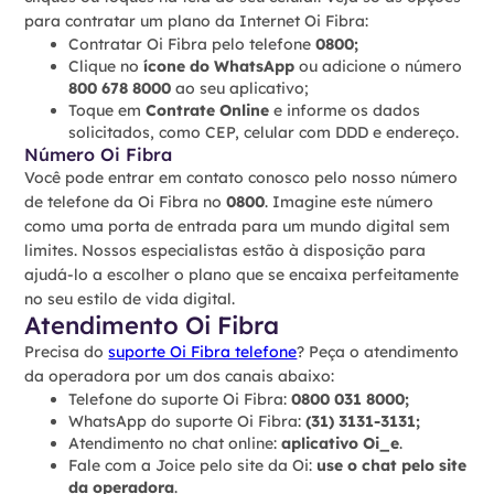
para contratar um plano da Internet Oi Fibra:
Contratar Oi Fibra pelo telefone
0800;
Clique no
ícone do WhatsApp
ou adicione o número
800 678 8000
ao seu aplicativo;
Toque em
Contrate Online
e informe os dados
solicitados, como CEP, celular com DDD e endereço.
Número Oi Fibra
Você pode entrar em contato conosco pelo nosso número
de telefone da Oi Fibra no
0800
. Imagine este número
como uma porta de entrada para um mundo digital sem
limites. Nossos especialistas estão à disposição para
ajudá-lo a escolher o plano que se encaixa perfeitamente
no seu estilo de vida digital.
Atendimento Oi Fibra
Precisa do
suporte Oi Fibra telefone
? Peça o atendimento
da operadora por um dos canais abaixo:
Telefone do suporte Oi Fibra:
0800 031 8000;
WhatsApp do suporte Oi Fibra:
(31) 3131-3131;
Atendimento no chat online:
aplicativo Oi_e
.
Fale com a Joice pelo site da Oi:
use o chat pelo site
da operadora
.