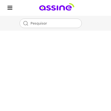
Internet Fibra
Óptica
Assine
700 MEGA
por apenas
R$
99,00!
*